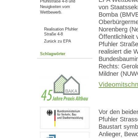
Pfuhlstraße 4-8 und
von Staatssek
Neuigkeiten vom
Wettbewerb.
Bomba (BMVB
Oberbürgermei
Norenberg (N
Realisation Pfuhler
Straße 4-8
Öffentlichkeit 
Zurück zu EPA
Pfuhler Straß
realisiert di
Schlagwörter
Bundesbaumini
Rechts: Gerol
Mildner (NUW
Videomitschn
Vor den beide
Pfuhler Stras
Baustart symbo
Anlieger, Bew