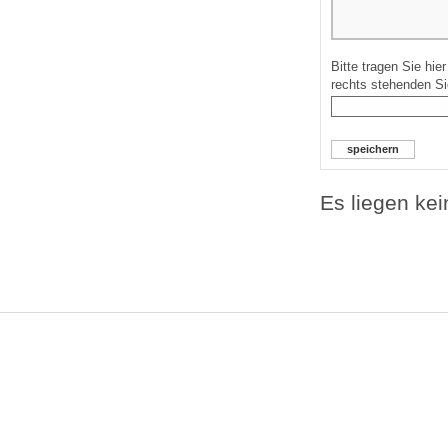
Bitte tragen Sie hie
rechts stehenden Si
Es liegen ke
Â©2016 BAKA Bundesverband Altbauerneuerung e.V