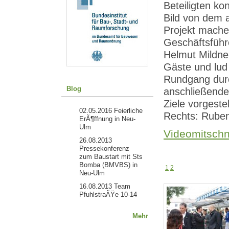
Beteiligten ko
Bild von dem 
Projekt mache
Geschäftsfüh
Helmut Mildne
Gäste und lud
Rundgang durc
Blog
anschließende
Ziele vorgestel
02.05.2016
Feierliche
Rechts: Ruben
ErÃ¶ffnung in Neu-
Ulm
Videomitschni
26.08.2013
Pressekonferenz
zum Baustart mit Sts
Bomba (BMVBS) in
1
2
Neu-Ulm
16.08.2013
Team
PfuhlstraÃŸe 10-14
Mehr